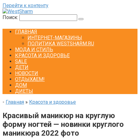
Перейти к контенту
Поиск:
ГЛАВНАЯ
ИНТЕРНЕТ-МАГАЗИНЫ
ПОЛИТИКА WESTSHARM.RU
МОДА И СТИЛЬ
КРАСОТА И ЗДОРОВЬЕ
SALE
ДЕТИ
НОВОСТИ
ОТДЫХАЕМ!
ДОМ
ДИЕТЫ
-
Главная
»
Красота и здоровье
Красивый маникюр на круглую
форму ногтей — новинки круглого
маникюра 2022 фото