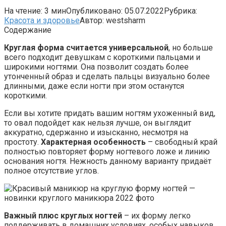
На чтение:
3 мин
Опубликовано:
05.07.2022
Рубрика:
Красота и здоровье
Автор:
westsharm
Содержание
Круглая форма считается универсальной
, но больше
всего подходит девушкам с короткими пальцами и
широкими ногтями. Она позволит создать более
утонченный образ и сделать пальцы визуально более
длинными, даже если ногти при этом останутся
короткими.
Если вы хотите придать вашим ногтям ухоженный вид,
то овал подойдет как нельзя лучше, он выглядит
аккуратно, сдержанно и изысканно, несмотря на
простоту.
Характерная особенность
– свободный край
полностью повторяет форму ногтевого ложе и линию
основания ногтя. Нежность данному варианту придаёт
полное отсутствие углов.
Важный плюс круглых ногтей
– их форму легко
поддерживать в домашних условиях, особых навыков