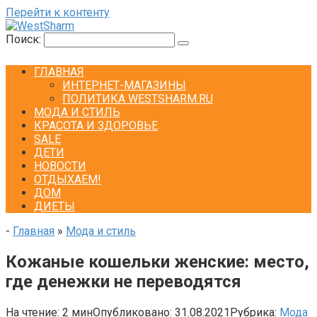
Перейти к контенту
Поиск:
ГЛАВНАЯ
ИНТЕРНЕТ-МАГАЗИНЫ
ПОЛИТИКА WESTSHARM.RU
МОДА И СТИЛЬ
КРАСОТА И ЗДОРОВЬЕ
SALE
ДЕТИ
НОВОСТИ
ОТДЫХАЕМ!
ДОМ
ДИЕТЫ
-
Главная
»
Мода и стиль
Кожаные кошельки женские: место,
где денежки не переводятся
На чтение:
2 мин
Опубликовано:
31.08.2021
Рубрика:
Мода