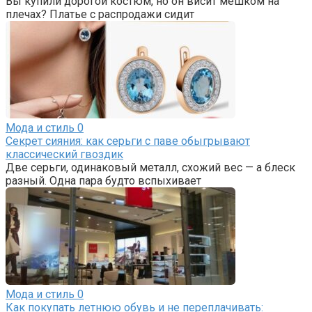
Вы купили дорогой костюм, но он висит мешком на
плечах? Платье с распродажи сидит
Мода и стиль
0
Секрет сияния: как серьги с паве обыгрывают
классический гвоздик
Две серьги, одинаковый металл, схожий вес — а блеск
разный. Одна пара будто вспыхивает
Мода и стиль
0
Как покупать летнюю обувь и не переплачивать: