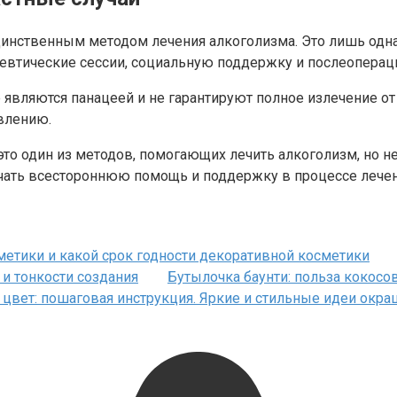
единственным методом лечения алкоголизма. Это лишь од
певтические сессии, социальную поддержку и послеопера
е являются панацеей и не гарантируют полное излечение о
влению.
 это один из методов, помогающих лечить алкоголизм, но 
чать всестороннюю помощь и поддержку в процессе лечен
метики и какой срок годности декоративной косметики
 и тонкости создания
Бутылочка баунти: польза кокосов
 цвет: пошаговая инструкция. Яркие и стильные идеи окраш