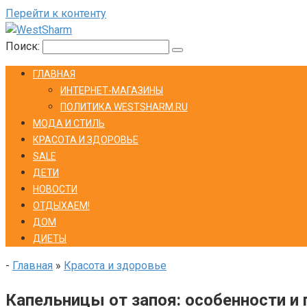
Перейти к контенту
Поиск:
ГЛАВНАЯ
ИНТЕРНЕТ-МАГАЗИНЫ
ПОЛИТИКА WESTSHARM.RU
МОДА И СТИЛЬ
КРАСОТА И ЗДОРОВЬЕ
SALE
ДЕТИ
НОВОСТИ
ОТДЫХАЕМ!
ДОМ
ДИЕТЫ
-
Главная
»
Красота и здоровье
Капельницы от запоя: особенности и