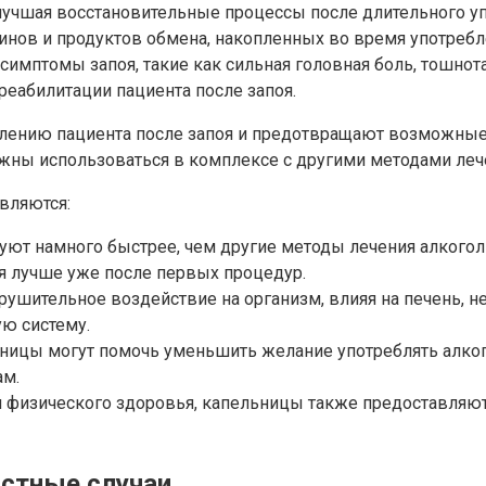
учшая восстановительные процессы после длительного уп
нов и продуктов обмена, накопленных во время употребл
мптомы запоя, такие как сильная головная боль, тошнота, 
еабилитации пациента после запоя.
лению пациента после запоя и предотвращают возможные 
жны использоваться в комплексе с другими методами леч
вляются:
ют намного быстрее, чем другие методы лечения алкоголи
бя лучше уже после первых процедур.
рушительное воздействие на организм, влияя на печень, 
ю систему.
ницы могут помочь уменьшить желание употреблять алко
ам.
я физического здоровья, капельницы также предоставляю
астные случаи