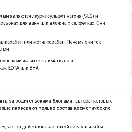
ами
являются лаурилсульфат натрия (SLS) и
лосьонах для ванн или влажных салфетках.
Они
зилпарабен или метилпарабен.
Почему они так
ыми.
 маслами являются диметикон и
как EDTA или BHA.
ить за родительскими блогами
, авторы которых
орые проверяют только состав косметических
я, что он действительно такой натуральный и