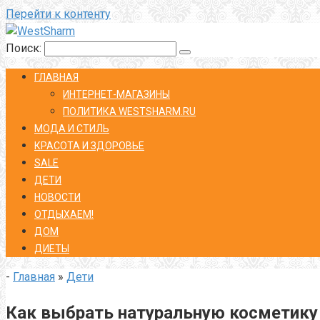
Перейти к контенту
Поиск:
ГЛАВНАЯ
ИНТЕРНЕТ-МАГАЗИНЫ
ПОЛИТИКА WESTSHARM.RU
МОДА И СТИЛЬ
КРАСОТА И ЗДОРОВЬЕ
SALE
ДЕТИ
НОВОСТИ
ОТДЫХАЕМ!
ДОМ
ДИЕТЫ
-
Главная
»
Дети
Как выбрать натуральную косметику 