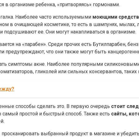
 в организме ребенка, «притворяясь» гормонами.
ргалка.
Наиболее часто используемыми
моющими средств
ном в очищающей косметике, то есть в шампунях, мылах, 
 и подсушивают ее.
Они могут накапливаться в организме.
вается на «парабен».
Среди прочих есть
Бутилпарабен, бен
ли предупреждают, что они также могут быть канцерогенн
вать симптомы акне.
Наиболее популярными силиконовыми
роматизаторов, гликолей или сильных консервантов, таких 
дежду?
ренные способы сделать это.
В первую очередь
стоит след
о самый простой и быстрый способ.
Также есть
сайты, кот
й.
 просканировать выбранный продукт в магазине и убедитьс