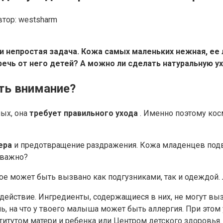
втор:
westsharm
и непростая задача.
Кожа самых маленьких нежная, ее 
речь от него детей?
А можно ли сделать натуральную у
ить внимание?
лых, она
требует правильного ухода
.
Именно поэтому
кос
ера
и предотвращение раздражения.
Кожа младенцев подв
 важно?
рое может быть вызвано как подгузниками, так и одеждой.
 действие.
Ингредиенты, содержащиеся в них, не могут выз
шь, на что у твоего малыша может быть аллергия.
При этом 
итутом матери и ребенка или Центром детского здоровья.