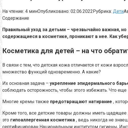
На чтение:
4 мин
Опубликовано:
02.06.2022
Рубрика:
Дети
А
Содержание
Правильный уход за детьми – чрезвычайно важная, но 
содержащиеся в косметике, проникают в нее.
Как убе
Косметика для детей – на что обрат
В связи с тем, что детская кожа отличается от кожи взрос
множество функций одновременно.
А какие?
Их основная задача –
укрепление эпидермального барь
соблюдать осторожность, чтобы этого избежать.
Что еще
Многие кремы также
предотвращают натирание
, кото
Кроме того, все детские товары должны иметь щадящее
это
гипоаллергенная косметика
, ведь никогда не знае
сертифицирован Национальным институтом гигиены, Инст