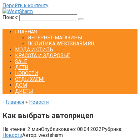
Перейти к контенту
Поиск:
ГЛАВНАЯ
ИНТЕРНЕТ-МАГАЗИНЫ
ПОЛИТИКА WESTSHARM.RU
МОДА И СТИЛЬ
КРАСОТА И ЗДОРОВЬЕ
SALE
ДЕТИ
НОВОСТИ
ОТДЫХАЕМ!
ДОМ
ДИЕТЫ
-
Главная
»
Новости
Как выбрать автоприцеп
На чтение:
2 мин
Опубликовано:
08.04.2022
Рубрика:
Новости
Автор:
westsharm