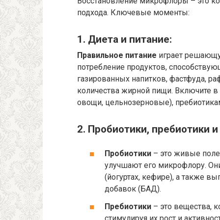
Восстановление микрофлоры – это к
подхода. Ключевые моменты:
1. Диета и питание:
Правильное питание
играет решающу
потребление продуктов, способствующ
газированных напитков, фастфуда, р
количества жирной пищи. Включите в 
овощи, цельнозерновые), пребиотика
2. Пробиотики, пребиотики и
Пробиотики
– это живые поле
улучшают его микрофлору. Он
(йогуртах, кефире), а также в
добавок (БАД).
Пребиотики
– это вещества, 
стимулируя их рост и активност