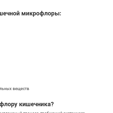
ишечной микрофлоры:
ельных веществ
офлору кишечника?