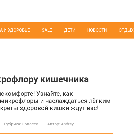
А И ЗДОРОВЬЕ
SALE
ДЕТИ
НОВОСТИ
ОТДЫХ
крофлору кишечника
искомфорте! Узнайте, как
 микрофлоры и наслаждаться лёгким
креты здоровой кишки ждут вас!
Рубрика:
Новости
Автор:
Andrey