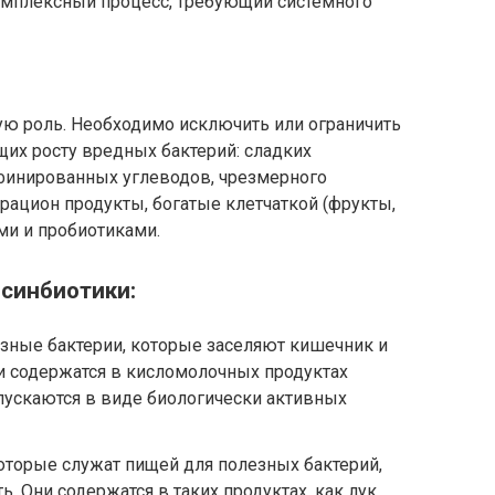
омплексный процесс, требующий системного
ю роль. Необходимо исключить или ограничить
их росту вредных бактерий: сладких
афинированных углеводов, чрезмерного
рацион продукты, богатые клетчаткой (фрукты,
ми и пробиотиками.
 синбиотики:
зные бактерии, которые заселяют кишечник и
и содержатся в кисломолочных продуктах
ыпускаются в виде биологически активных
которые служат пищей для полезных бактерий,
ь. Они содержатся в таких продуктах, как лук,