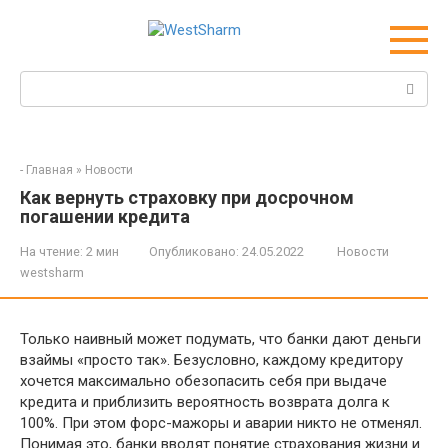
Перейти
к
контенту
Поиск:
-
Главная
»
Новости
Как вернуть страховку при досрочном
погашении кредита
На чтение:
2 мин
Опубликовано:
24.05.2022
Новости
westsharm
Только наивный может подумать, что банки дают деньги
взаймы «просто так». Безусловно, каждому кредитору
хочется максимально обезопасить себя при выдаче
кредита и приблизить вероятность возврата долга к
100%. При этом форс-мажоры и аварии никто не отменял.
Понимая это, банки вводят понятие страхования жизни и