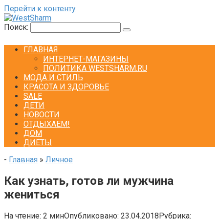
Перейти к контенту
Поиск:
ГЛАВНАЯ
ИНТЕРНЕТ-МАГАЗИНЫ
ПОЛИТИКА WESTSHARM.RU
МОДА И СТИЛЬ
КРАСОТА И ЗДОРОВЬЕ
SALE
ДЕТИ
НОВОСТИ
ОТДЫХАЕМ!
ДОМ
ДИЕТЫ
-
Главная
»
Личное
Как узнать, готов ли мужчина
жениться
На чтение:
2 мин
Опубликовано:
23.04.2018
Рубрика: