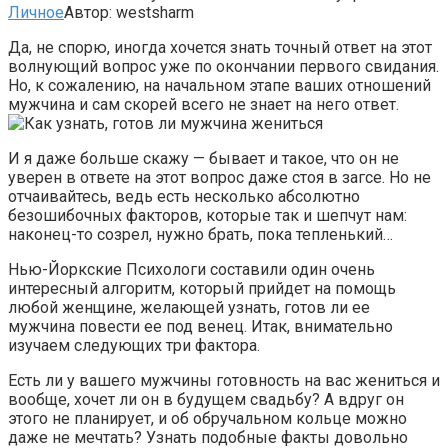
Личное
Автор:
westsharm
Да, не спорю, иногда хочется знать точный ответ на этот
волнующий вопрос уже по окончании первого свидания.
Но, к сожалению, на начальном этапе ваших отношений
мужчина и сам скорей всего не знает на него ответ.
И я даже больше скажу — бывает и такое, что он не
уверен в ответе на этот вопрос даже стоя в загсе. Но не
отчаивайтесь, ведь есть несколько абсолютно
безошибочных факторов, которые так и шепчут нам:
наконец-то созрел, нужно брать, пока тепленький…
Нью-Йоркские Психологи составили один очень
интересный алгоритм, который прийдет на помощь
любой женщине, желающей узнать, готов ли ее
мужчина повести ее под венец. Итак, внимательно
изучаем следующих три фактора.
Есть ли у вашего мужчины готовность на вас жениться и
вообще, хочет ли он в будущем свадьбу? А вдруг он
этого не планирует, и об обручальном кольце можно
даже не мечтать? Узнать подобные факты довольно