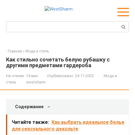
Перейти
к
контенту
Поиск:
-
Главная
»
Мода и стиль
Как стильно сочетать белую рубашку с
другими предметами гардероба
На чтение:
14 мин
Опубликовано:
24.11.2023
Мода и
стиль
westsharm
Содержание
Читайте также:
Как выбрать идеальное белье
для сексуального декольте