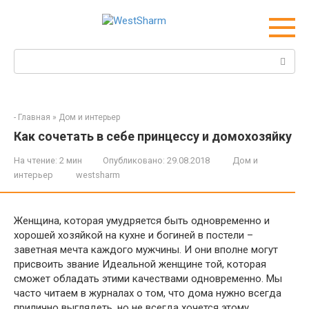
Перейти
к
контенту
Поиск:
-
Главная
»
Дом и интерьер
Как сочетать в себе принцессу и домохозяйку
На чтение:
2 мин
Опубликовано:
29.08.2018
Дом и
интерьер
westsharm
Женщина, которая умудряется быть одновременно и
хорошей хозяйкой на кухне и богиней в постели –
заветная мечта каждого мужчины. И они вполне могут
присвоить звание Идеальной женщине той, которая
сможет обладать этими качествами одновременно. Мы
часто читаем в журналах о том, что дома нужно всегда
прилично выглядеть, но не всегда хочется этому