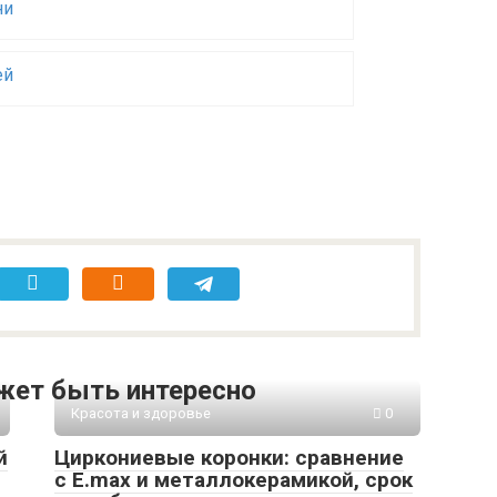
ни
ей
жет быть интересно
Красота и здоровье
0
й
Циркониевые коронки: сравнение
с E.max и металлокерамикой, срок