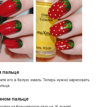
м пальце
ните его в белую эмаль. Теперь нужно нарисовать
альца.
нном пальце
огтем на безымянном пальце. И, вуаля!