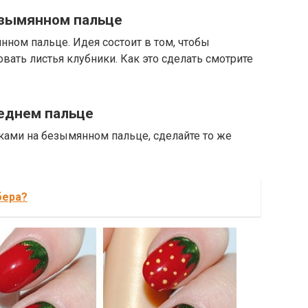
езымянном пальце
ном пальце. Идея состоит в том, чтобы
вать листья клубники. Как это сделать смотрите
реднем пальце
чками на безымянном пальце, сделайте то же
бера?