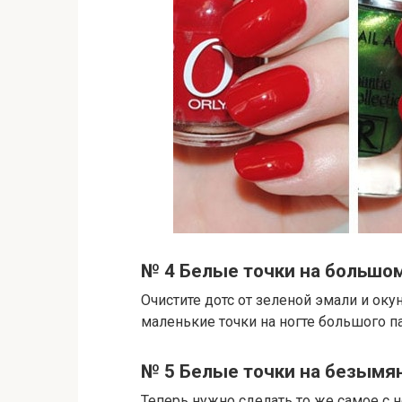
№ 4 Белые точки на большо
Очистите дотс от зеленой эмали и оку
маленькие точки на ногте большого п
№ 5 Белые точки на безымя
Теперь нужно сделать то же самое с н