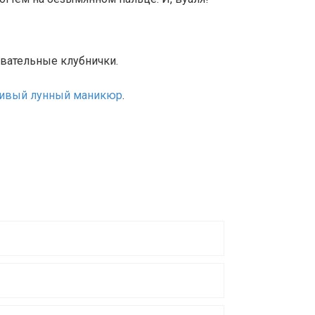
овательные клубнички.
асивый лунный маникюр
.