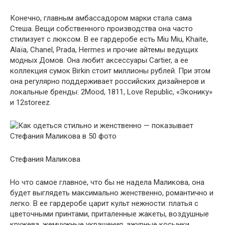
Конечно, главным амбассадором марки стала сама
Стеша. Вещи собственного производства она часто
стилизует с люксом. В ее гардеробе есть Miu Miu, Khaite,
Alaïa, Chanel, Prada, Hermes и прочие айтемы ведущих
модных Домов. Она любит аксессуары Cartier, а ее
коллекция сумок Birkin стоит миллионы рублей. При этом
она регулярно поддерживает российских дизайнеров и
локальные бренды: 2Mood, 1811, Love Republic, «Эконику»
и 12storeez.
Стефания Маликова
Но что самое главное, что бы не надела Маликова, она
будет выглядеть максимально женственно, романтично и
легко. В ее гардеробе царит культ нежности: платья с
цветочными принтами, приталенные жакеты, воздушные
кружева, жемчужные украшения, ажурные косынки,