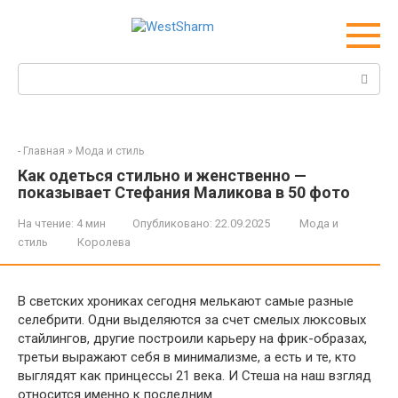
Перейти
к
контенту
Поиск:
-
Главная
»
Мода и стиль
Как одеться стильно и женственно —
показывает Стефания Маликова в 50 фото
На чтение:
4 мин
Опубликовано:
22.09.2025
Мода и
стиль
Королева
В светских хрониках сегодня мелькают самые разные
селебрити. Одни выделяются за счет смелых люксовых
стайлингов, другие построили карьеру на фрик-образах,
третьи выражают себя в минимализме, а есть и те, кто
выглядят как принцессы 21 века. И Стеша на наш взгляд
относится именно к последним.