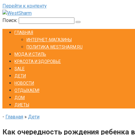
Перейти к контенту
Поиск:
ГЛАВНАЯ
ИНТЕРНЕТ-МАГАЗИНЫ
ПОЛИТИКА WESTSHARM.RU
МОДА И СТИЛЬ
КРАСОТА И ЗДОРОВЬЕ
SALE
ДЕТИ
НОВОСТИ
ОТДЫХАЕМ!
ДОМ
ДИЕТЫ
-
Главная
»
Дети
Как очередность рождения ребенка вл