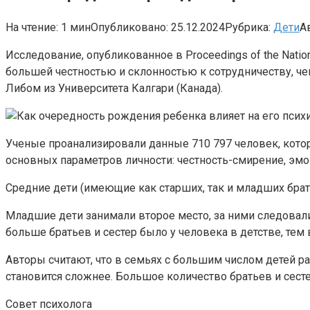
На чтение:
1 мин
Опубликовано:
25.12.2024
Рубрика:
Дети
А
Исследование, опубликованное в Proceedings of the Natio
большей честностью и склонностью к сотрудничеству, ч
Либом из Университета Калгари (Канада).
Ученые проанализировали данные 710 797 человек, кото
основных параметров личности: честность-смирение, эмо
Средние дети (имеющие как старших, так и младших брат
Младшие дети занимали второе место, за ними следовал
больше братьев и сестер было у человека в детстве, те
Авторы считают, что в семьях с большим числом детей р
становится сложнее. Большое количество братьев и сесте
Совет психолога