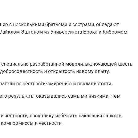
осшие с несколькими братьями и сестрами, обладают
а Майклом Эштоном из Университета Брока и Кибеомом
а специально разработанной модели, включающей шесть
 добросовестность и открытость новому опыту.
атели по честности-смирению и покладистости.
 его результаты оказывались самыми низкими. Чем
и честности, поскольку избежать наказания за ложь
 компромиссы и честности.