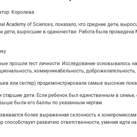
втор:
Королева
nal Academy of Sciences, показало, что средние дети, выр
ем дети, выросшие в одиночестве. Работа была проведен
рые прошли тест личности. Исследование основывалось н
циональность, коммуникабельность, доброжелательность,
ьев или сестер) продемонстрировали самые высокие показ
и старшие дети. Если ребенок был единственным в семье,
м выше были его баллы по указанным чертам.
азвивается более выраженная склонность к компромиссам 
р способствует развитию ответственности, умения идти на