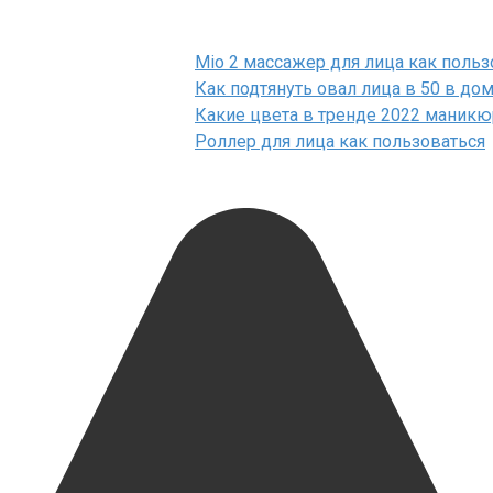
Mio 2 массажер для лица как польз
Как подтянуть овал лица в 50 в до
Какие цвета в тренде 2022 маникю
Роллер для лица как пользоваться