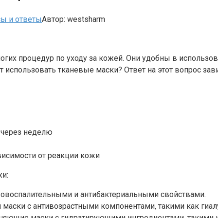
ы и ответы
Автор:
westsharm
огих процедур по уходу за кожей. Они удобны в использо
 использовать тканевые маски? Ответ на этот вопрос завис
и через неделю
ависимости от реакции кожи
жи:
тивовоспалительными и антибактериальными свойствами.
я маски с антивозрастными компонентами, такими как гиал
няющие маски с гидратирующими ингредиентами, такими ка