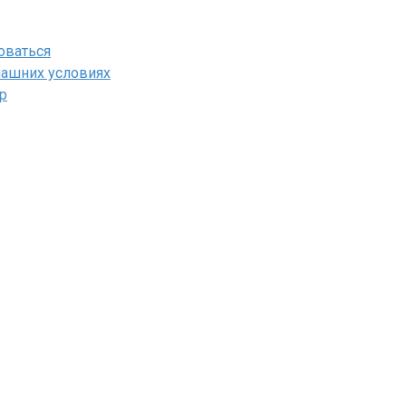
оваться
машних условиях
р