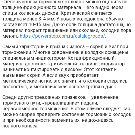
Степень износа тормозных колодок можно оценить по
толщине фрикционного материала – его видно через
спицы колесных дисков. Критической считается
толщина менее 3-4 мм. У новых колодок она обычно
составляет 10-15 мм. Даже если толщина достаточна, но
материал покрыт трещинами или сколами, колодки пора
менять
https://powerstop.com.ru/catalog/pads/
.
Самый характерный признак износа – скрип и визг при
торможении. Многие современные колодки оснащены
специальным индикатором. Когда фрикционный
материал достигает критической толщины, индикатор
начинает контактировать с диском. Этот контакт и
вызывает скрип. А если звук приобретает
металлические нотки, это значит, что колодки стерлись
полностью, и металлическая основа трется о диск.
Среди других тревожных признаков – увеличение
тормозного пути, «проваливание» педали,
неравномерное торможение. В этом случае следует как
можно скорее проверить состояние тормозных колодок
и при необходимости заменить их, не дожидаясь
полного износа.