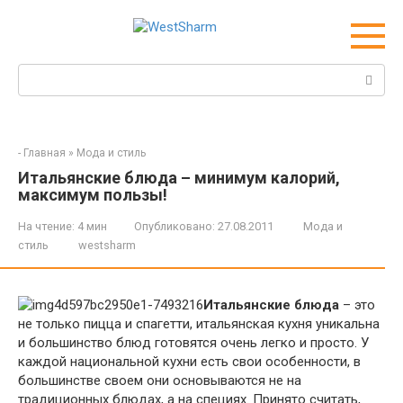
Перейти
к
контенту
Поиск:
-
Главная
»
Мода и стиль
Итальянские блюда – минимум калорий,
максимум пользы!
На чтение:
4 мин
Опубликовано:
27.08.2011
Мода и
стиль
westsharm
Итальянские блюда
– это
не только пицца и спагетти, итальянская кухня уникальна
и большинство блюд готовятся очень легко и просто. У
каждой национальной кухни есть свои особенности, в
большинстве своем они основываются не на
традиционных блюдах, а на специях. Принято считать,