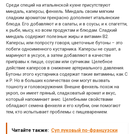
Среди специй на итальянской кухне присутствуют
миндаль, каперсы, фенхель. Миндаль своим мягким
сладким ароматом прекрасно дополняет итальянские
блюда. Его добавляют и в салаты, и в соусы, и к спагетти,
к рыбе, мысу, ко всем продуктам и блюдам. Сладкий
миндаль содержит полезные жиры и витамин В2.
Каперсы, или попросту говоря, цветочные бутоны – это
побеги одноименного кустарника. Каперсы не сушат, а
маринуют в уксусе, а затем добавляют в качестве
приправы к пицце, соусам или супчикам. Целебное
действие каперсов в снижение артериального давления.
Бутоны этого кустарника содержат такие витамины, как С
и Р. Но в больших количествах они могут вызвать
тошноту и головокружения. Внешне фенхель похож на
укроп, он имеет пряный, сладковатый аромат и вкус,
который напоминает анис. Целебными свойствами
обладают семена фенхеля и его клубни, они помогают
тем, кто испытывает проблемы с пищеварением.
Читайте также:
Суп луковый по-французски