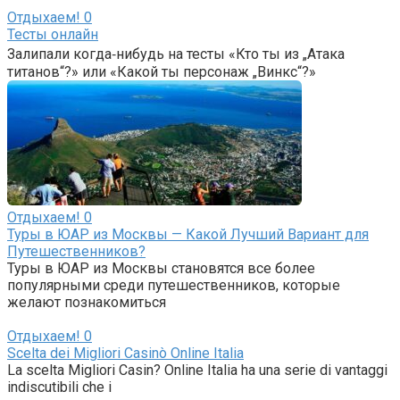
Отдыхаем!
0
Тесты онлайн
Залипали когда‑нибудь на тесты «Кто ты из „Атака
титанов“?» или «Какой ты персонаж „Винкс“?»
Отдыхаем!
0
Туры в ЮАР из Москвы — Какой Лучший Вариант для
Путешественников?
Туры в ЮАР из Москвы становятся все более
популярными среди путешественников, которые
желают познакомиться
Отдыхаем!
0
Scelta dei Migliori Casinò Online Italia
La scelta Migliori Casin? Online Italia ha una serie di vantaggi
indiscutibili che i