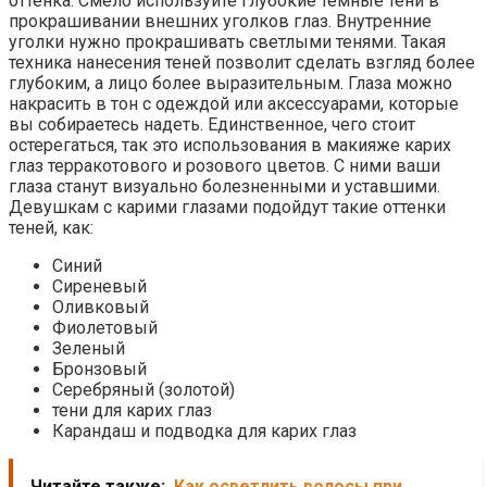
оттенка. Смело используйте глубокие темные тени в
прокрашивании внешних уголков глаз. Внутренние
уголки нужно прокрашивать светлыми тенями. Такая
техника нанесения теней позволит сделать взгляд более
глубоким, а лицо более выразительным. Глаза можно
накрасить в тон с одеждой или аксессуарами, которые
вы собираетесь надеть. Единственное, чего стоит
остерегаться, так это использования в макияже карих
глаз терракотового и розового цветов. С ними ваши
глаза станут визуально болезненными и уставшими.
Девушкам с карими глазами подойдут такие оттенки
теней, как:
Синий
Сиреневый
Оливковый
Фиолетовый
Зеленый
Бронзовый
Серебряный (золотой)
тени для карих глаз
Карандаш и подводка для карих глаз
Читайте также:
Как осветлить волосы при