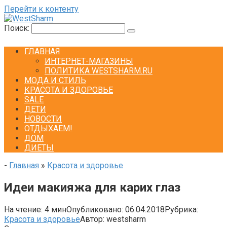
Перейти к контенту
Поиск:
ГЛАВНАЯ
ИНТЕРНЕТ-МАГАЗИНЫ
ПОЛИТИКА WESTSHARM.RU
МОДА И СТИЛЬ
КРАСОТА И ЗДОРОВЬЕ
SALE
ДЕТИ
НОВОСТИ
ОТДЫХАЕМ!
ДОМ
ДИЕТЫ
-
Главная
»
Красота и здоровье
Идеи макияжа для карих глаз
На чтение:
4 мин
Опубликовано:
06.04.2018
Рубрика:
Красота и здоровье
Автор:
westsharm