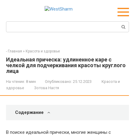
Перейти
к
контенту
Поиск:
-
Главная
»
Красота и здоровье
Идеальная прическа: удлиненное каре с
челкой для подчеркивания красоты круглого
лица
На чтение:
8 мин
Опубликовано:
25.12.2023
Красота и
здоровье
Зотова Настя
Содержание
В поиске идеальной прически, многие женщины с