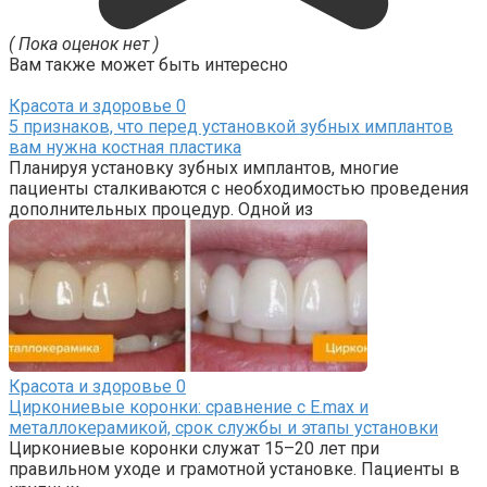
( Пока оценок нет )
Вам также может быть интересно
Красота и здоровье
0
5 признаков, что перед установкой зубных имплантов
вам нужна костная пластика
Планируя установку зубных имплантов, многие
пациенты сталкиваются с необходимостью проведения
дополнительных процедур. Одной из
Красота и здоровье
0
Циркониевые коронки: сравнение с E.max и
металлокерамикой, срок службы и этапы установки
Циркониевые коронки служат 15–20 лет при
правильном уходе и грамотной установке. Пациенты в