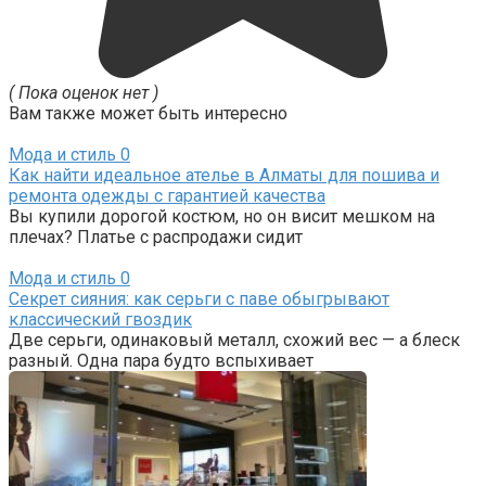
( Пока оценок нет )
Вам также может быть интересно
Мода и стиль
0
Как найти идеальное ателье в Алматы для пошива и
ремонта одежды с гарантией качества
Вы купили дорогой костюм, но он висит мешком на
плечах? Платье с распродажи сидит
Мода и стиль
0
Секрет сияния: как серьги с паве обыгрывают
классический гвоздик
Две серьги, одинаковый металл, схожий вес — а блеск
разный. Одна пара будто вспыхивает