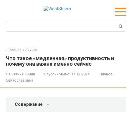
Перейти
к
контенту
Поиск:
-
Главная
»
Личное
Что такое «медленная» продуктивность и
почему она важна именно сейчас
На чтение:
6 мин
Опубликовано:
14.12.2024
Личное
Святославовна
Содержание