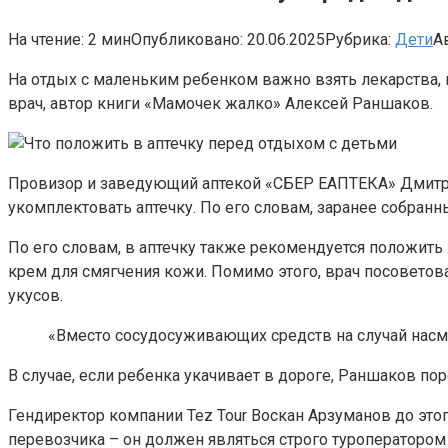
На чтение:
2 мин
Опубликовано:
20.06.2025
Рубрика:
Дети
А
На отдых с маленьким ребенком важно взять лекарства, к
врач, автор книги «Мамочек жалко» Алексей Раншаков.
Провизор и заведующий аптекой «СБЕР ЕАПТЕКА» Дмитрий 
укомплектовать аптечку. По его словам, заранее собран
По его словам, в аптечку также рекомендуется положит
крем для смягчения кожи. Помимо этого, врач посоветов
укусов.
«Вместо сосудосуживающих средств на случай насм
В случае, если ребенка укачивает в дороге, Раншаков п
Гендиректор компании Tez Tour Воскан Арзуманов до это
перевозчика – он должен являться строго туроператором