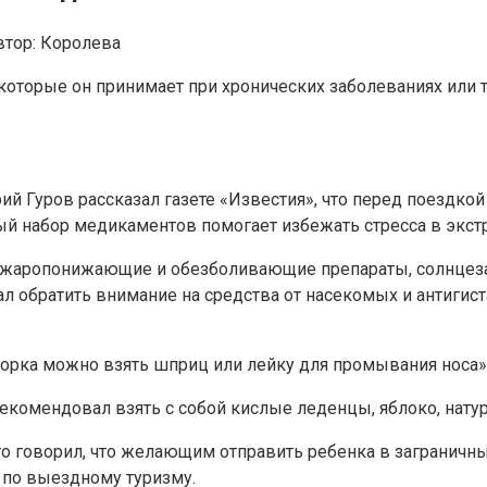
втор:
Королева
оторые он принимает при хронических заболеваниях или те,
Гуров рассказал газете «Известия», что перед поездкой 
ный набор медикаментов помогает избежать стресса в экст
ь жаропонижающие и обезболивающие препараты, солнцеза
ал обратить внимание на средства от насекомых и антигис
орка можно взять шприц или лейку для промывания носа»,
орекомендовал взять с собой кислые леденцы, яблоко, нат
го говорил, что желающим отправить ребенка в заграничны
 по выездному туризму.