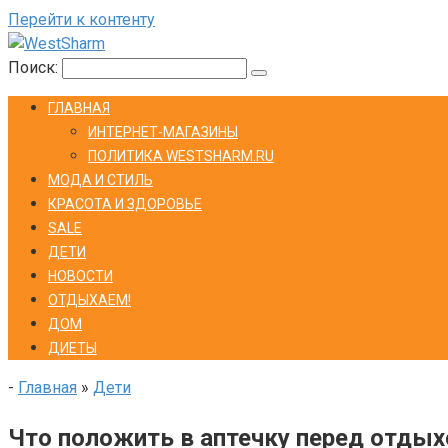
Перейти к контенту
Поиск:
ГЛАВНАЯ
ИНТЕРНЕТ-МАГАЗИНЫ
ПОЛИТИКА WESTSHARM.RU
МОДА И СТИЛЬ
КРАСОТА И ЗДОРОВЬЕ
SALE
ДЕТИ
НОВОСТИ
ОТДЫХАЕМ!
ДОМ
ДИЕТЫ
-
Главная
»
Дети
Что положить в аптечку перед отды