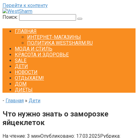
Перейти к контенту
Поиск:
ГЛАВНАЯ
ИНТЕРНЕТ-МАГАЗИНЫ
ПОЛИТИКА WESTSHARM.RU
МОДА И СТИЛЬ
КРАСОТА И ЗДОРОВЬЕ
SALE
ДЕТИ
НОВОСТИ
ОТДЫХАЕМ!
ДОМ
ДИЕТЫ
-
Главная
»
Дети
Что нужно знать о заморозке
яйцеклеток
На чтение:
3 мин
Опубликовано:
17.03.2025
Рубрика: