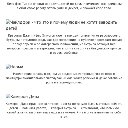
Дита фон Тиз не спешит заводить детей по двум причинам: она слишком
любит свою работу, чтобы уйти в декрет, и обожает свое тело.
Красотка Дженнифер Энистон уже не находит спасения от расспросов о
будущем потомстве, ведь каждое появление на публике порождает новую
волну слухов о ее интересном положении, но актриса обходит все
вопросы прессы и утверждает, что вполне счастлива без детских криков
в своем особняке.
Наоми призналась, в одном из недавних интервью, что ее вера в
чайлдфри значительно пошатнулась и она хочет ребенка и даже готова на
роль матери-одиночки.
Кэмерон Диаз признается, что ее никогда не тянуло быть матерью. «Иметь
детей — большая работа, — говорит актриса. — Это значит, что, помимо
своей жизни, ты отвечаешь еще и за чужие. Я не могла взвалить на себя
это».