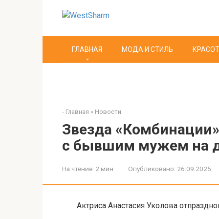
Перейти
к
контенту
ГЛАВНАЯ
МОДА И СТИЛЬ
КРАСОТ
-
Главная
»
Новости
Звезда «Комбинации»
с бывшим мужем на 
На чтение:
2 мин
Опубликовано:
26.09.2025
Актриса Анастасия Уколова отпразд