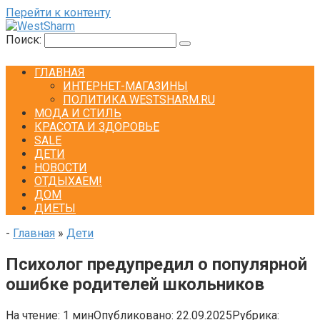
Перейти к контенту
Поиск:
ГЛАВНАЯ
ИНТЕРНЕТ-МАГАЗИНЫ
ПОЛИТИКА WESTSHARM.RU
МОДА И СТИЛЬ
КРАСОТА И ЗДОРОВЬЕ
SALE
ДЕТИ
НОВОСТИ
ОТДЫХАЕМ!
ДОМ
ДИЕТЫ
-
Главная
»
Дети
Психолог предупредил о популярной
ошибке родителей школьников
На чтение:
1 мин
Опубликовано:
22.09.2025
Рубрика: