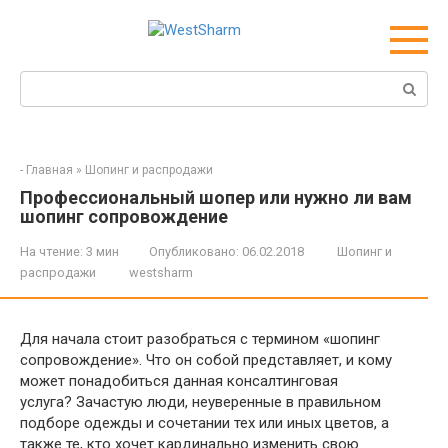
Перейти
к
контенту
Поиск:
-
Главная
»
Шопинг и распродажи
Профессиональный шопер или нужно ли вам
шопинг сопровождение
На чтение:
3 мин
Опубликовано:
06.02.2018
Шопинг и
распродажи
westsharm
Для начала стоит разобраться с термином «шопинг
сопровождение». Что он собой представляет, и кому
может понадобиться данная консалтинговая
услуга? Зачастую люди, неуверенные в правильном
подборе одежды и сочетании тех или иных цветов, а
также те, кто хочет кардинально изменить свою