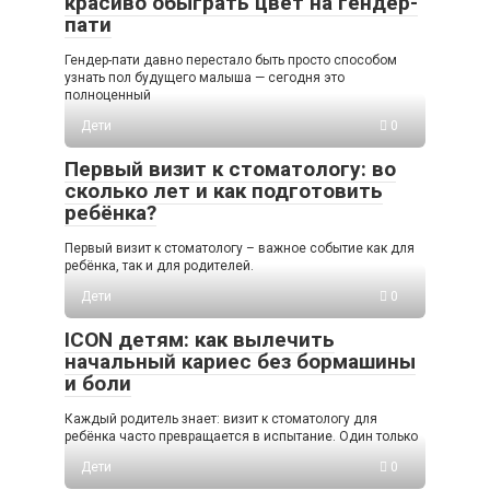
красиво обыграть цвет на гендер-
пати
Гендер-пати давно перестало быть просто способом
узнать пол будущего малыша — сегодня это
полноценный
Дети
0
Первый визит к стоматологу: во
сколько лет и как подготовить
ребёнка?
Первый визит к стоматологу – важное событие как для
ребёнка, так и для родителей.
Дети
0
ICON детям: как вылечить
начальный кариес без бормашины
и боли
Каждый родитель знает: визит к стоматологу для
ребёнка часто превращается в испытание. Один только
Дети
0