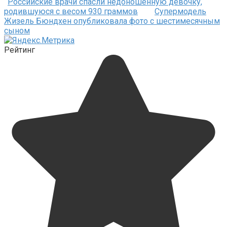
Российские врачи спасли недоношенную девочку,
родившуюся с весом 930 граммов
Супермодель
Жизель Бюндхен опубликовала фото с шестимесячным
сыном
Рейтинг