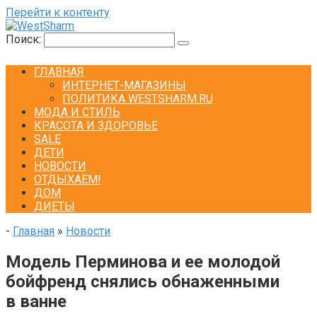
Перейти к контенту
Поиск:
ГЛАВНАЯ
ИНТЕРНЕТ-МАГАЗИНЫ
ПОЛИТИКА WESTSHARM.RU
МОДА И СТИЛЬ
КРАСОТА И ЗДОРОВЬЕ
SALE
ДЕТИ
НОВОСТИ
ОТДЫХАЕМ!
ДОМ
ДИЕТЫ
-
Главная
»
Новости
Модель Перминова и ее молодой
бойфренд снялись обнаженными
в ванне