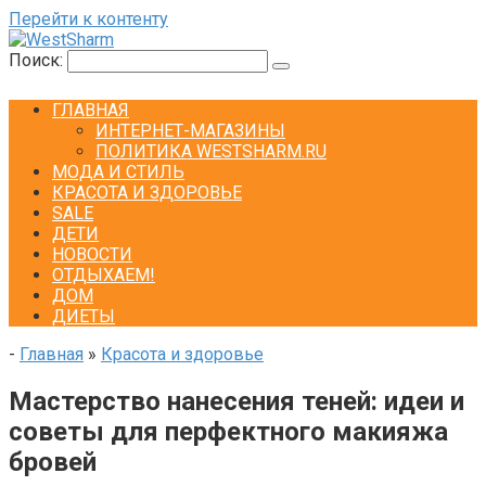
Перейти к контенту
Поиск:
ГЛАВНАЯ
ИНТЕРНЕТ-МАГАЗИНЫ
ПОЛИТИКА WESTSHARM.RU
МОДА И СТИЛЬ
КРАСОТА И ЗДОРОВЬЕ
SALE
ДЕТИ
НОВОСТИ
ОТДЫХАЕМ!
ДОМ
ДИЕТЫ
-
Главная
»
Красота и здоровье
Мастерство нанесения теней: идеи и
советы для перфектного макияжа
бровей