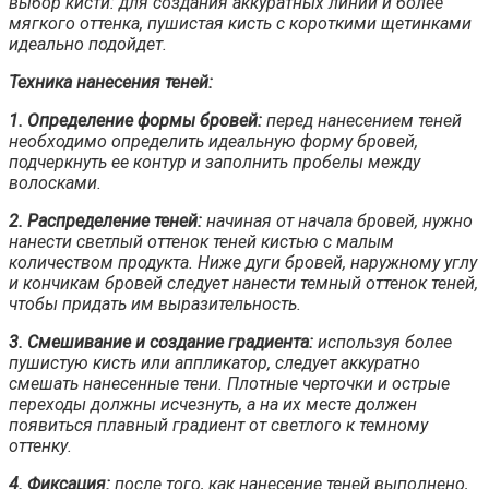
выбор кисти: для создания аккуратных линий и более
мягкого оттенка, пушистая кисть с короткими щетинками
идеально подойдет.
Техника нанесения теней:
1. Определение формы бровей:
перед нанесением теней
необходимо определить идеальную форму бровей,
подчеркнуть ее контур и заполнить пробелы между
волосками.
2. Распределение теней:
начиная от начала бровей, нужно
нанести светлый оттенок теней кистью с малым
количеством продукта. Ниже дуги бровей, наружному углу
и кончикам бровей следует нанести темный оттенок теней,
чтобы придать им выразительность.
3. Смешивание и создание градиента:
используя более
пушистую кисть или аппликатор, следует аккуратно
смешать нанесенные тени. Плотные черточки и острые
переходы должны исчезнуть, а на их месте должен
появиться плавный градиент от светлого к темному
оттенку.
4. Фиксация:
после того, как нанесение теней выполнено,