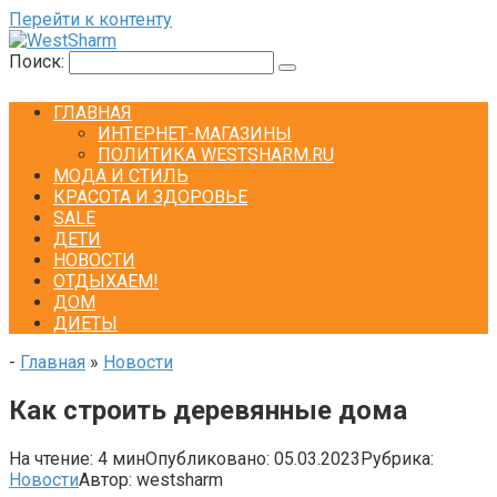
Перейти к контенту
Поиск:
ГЛАВНАЯ
ИНТЕРНЕТ-МАГАЗИНЫ
ПОЛИТИКА WESTSHARM.RU
МОДА И СТИЛЬ
КРАСОТА И ЗДОРОВЬЕ
SALE
ДЕТИ
НОВОСТИ
ОТДЫХАЕМ!
ДОМ
ДИЕТЫ
-
Главная
»
Новости
Как строить деревянные дома
На чтение:
4 мин
Опубликовано:
05.03.2023
Рубрика:
Новости
Автор:
westsharm