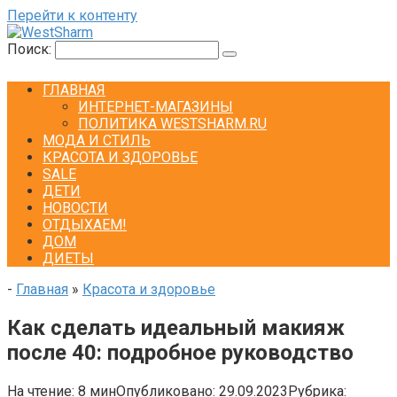
Перейти к контенту
Поиск:
ГЛАВНАЯ
ИНТЕРНЕТ-МАГАЗИНЫ
ПОЛИТИКА WESTSHARM.RU
МОДА И СТИЛЬ
КРАСОТА И ЗДОРОВЬЕ
SALE
ДЕТИ
НОВОСТИ
ОТДЫХАЕМ!
ДОМ
ДИЕТЫ
-
Главная
»
Красота и здоровье
Как сделать идеальный макияж
после 40: подробное руководство
На чтение:
8 мин
Опубликовано:
29.09.2023
Рубрика: