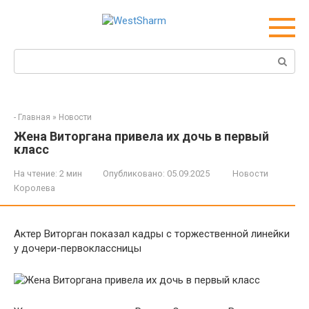
Перейти
к
контенту
Поиск:
-
Главная
»
Новости
Жена Виторгана привела их дочь в первый
класс
На чтение:
2 мин
Опубликовано:
05.09.2025
Новости
Королева
Актер Виторган показал кадры с торжественной линейки
у дочери-первоклассницы