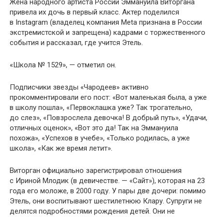
Жена народного артиста России Эммануила Виторгана
привела их дочь в первый класс. Актер поделился
в Instagram (владелец компания Meta признана в России
экстремистской и запрещена) кадрами с торжественного
события и рассказал, где учится Этель.
«Школа № 1529», — отметил он.
Подписчики звезды «Чародеев» активно
прокомментировали его пост: «Вот маленькая была, а уже
в школу пошла», «Первоклашка уже? Так трогательно,
до слез», «Повзрослела девочка! В добрый путь», «Удачи,
отличных оценок», «Вот это да! Так на Эммануила
похожа», «Успехов в учебе», «Только родилась, а уже
школа», «Как же время летит».
Виторган официально зарегистрировал отношения
с Ириной Млодик (в девичестве. — «Сайт»), которая на 23
года его моложе, в 2000 году. У пары две дочери: помимо
Этель, они воспитывают шестилетнюю Клару. Супруги не
делятся подробностями рождения детей. Они не