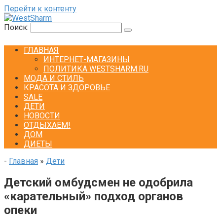
Перейти к контенту
Поиск:
ГЛАВНАЯ
ИНТЕРНЕТ-МАГАЗИНЫ
ПОЛИТИКА WESTSHARM.RU
МОДА И СТИЛЬ
КРАСОТА И ЗДОРОВЬЕ
SALE
ДЕТИ
НОВОСТИ
ОТДЫХАЕМ!
ДОМ
ДИЕТЫ
-
Главная
»
Дети
Детский омбудсмен не одобрила
«карательный» подход органов
опеки