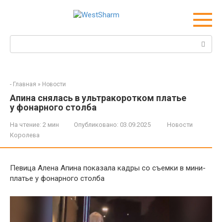
Перейти
к
контенту
Поиск:
-
Главная
»
Новости
Апина снялась в ультракоротком платье
у фонарного столба
На чтение:
2 мин
Опубликовано:
03.09.2025
Новости
Королева
Певица Алена Апина показала кадры со съемки в мини-
платье у фонарного столба